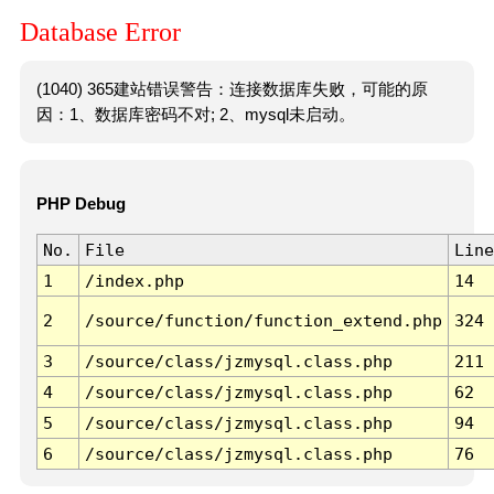
Database Error
(1040) 365建站错误警告：连接数据库失败，可能的原
因：1、数据库密码不对; 2、mysql未启动。
PHP Debug
No.
File
Line
1
/index.php
14
2
/source/function/function_extend.php
324
3
/source/class/jzmysql.class.php
211
4
/source/class/jzmysql.class.php
62
5
/source/class/jzmysql.class.php
94
6
/source/class/jzmysql.class.php
76