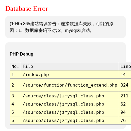
Database Error
(1040) 365建站错误警告：连接数据库失败，可能的原
因：1、数据库密码不对; 2、mysql未启动。
PHP Debug
No.
File
Line
1
/index.php
14
2
/source/function/function_extend.php
324
3
/source/class/jzmysql.class.php
211
4
/source/class/jzmysql.class.php
62
5
/source/class/jzmysql.class.php
94
6
/source/class/jzmysql.class.php
76