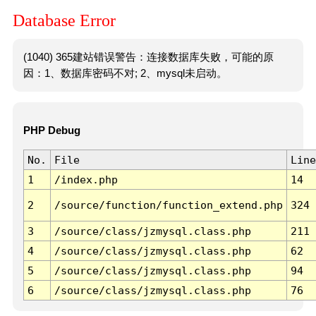
Database Error
(1040) 365建站错误警告：连接数据库失败，可能的原
因：1、数据库密码不对; 2、mysql未启动。
PHP Debug
No.
File
Line
1
/index.php
14
2
/source/function/function_extend.php
324
3
/source/class/jzmysql.class.php
211
4
/source/class/jzmysql.class.php
62
5
/source/class/jzmysql.class.php
94
6
/source/class/jzmysql.class.php
76