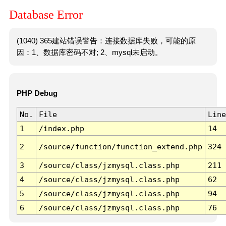
Database Error
(1040) 365建站错误警告：连接数据库失败，可能的原
因：1、数据库密码不对; 2、mysql未启动。
PHP Debug
No.
File
Line
1
/index.php
14
2
/source/function/function_extend.php
324
3
/source/class/jzmysql.class.php
211
4
/source/class/jzmysql.class.php
62
5
/source/class/jzmysql.class.php
94
6
/source/class/jzmysql.class.php
76