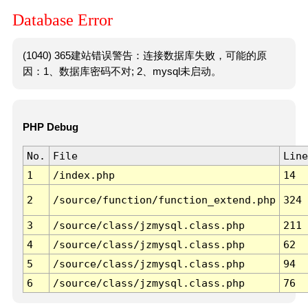
Database Error
(1040) 365建站错误警告：连接数据库失败，可能的原
因：1、数据库密码不对; 2、mysql未启动。
PHP Debug
No.
File
Line
1
/index.php
14
2
/source/function/function_extend.php
324
3
/source/class/jzmysql.class.php
211
4
/source/class/jzmysql.class.php
62
5
/source/class/jzmysql.class.php
94
6
/source/class/jzmysql.class.php
76