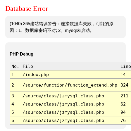
Database Error
(1040) 365建站错误警告：连接数据库失败，可能的原
因：1、数据库密码不对; 2、mysql未启动。
PHP Debug
No.
File
Line
1
/index.php
14
2
/source/function/function_extend.php
324
3
/source/class/jzmysql.class.php
211
4
/source/class/jzmysql.class.php
62
5
/source/class/jzmysql.class.php
94
6
/source/class/jzmysql.class.php
76