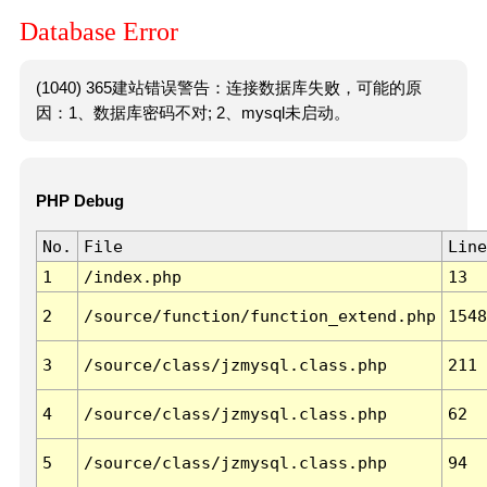
Database Error
(1040) 365建站错误警告：连接数据库失败，可能的原
因：1、数据库密码不对; 2、mysql未启动。
PHP Debug
No.
File
Line
1
/index.php
13
2
/source/function/function_extend.php
1548
3
/source/class/jzmysql.class.php
211
4
/source/class/jzmysql.class.php
62
5
/source/class/jzmysql.class.php
94