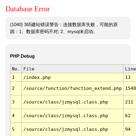
Database Error
(1040) 365建站错误警告：连接数据库失败，可能的原
因：1、数据库密码不对; 2、mysql未启动。
PHP Debug
No.
File
Line
1
/index.php
13
2
/source/function/function_extend.php
1548
3
/source/class/jzmysql.class.php
211
4
/source/class/jzmysql.class.php
62
5
/source/class/jzmysql.class.php
94