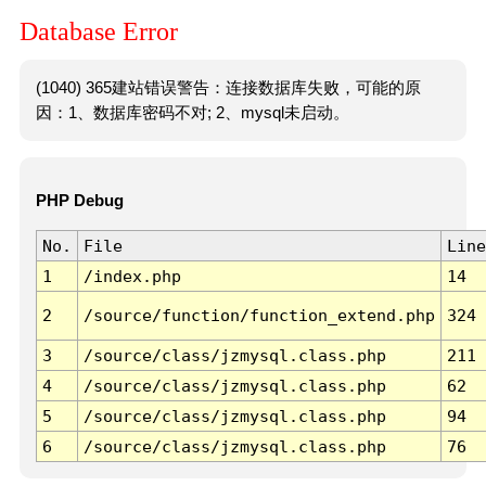
Database Error
(1040) 365建站错误警告：连接数据库失败，可能的原
因：1、数据库密码不对; 2、mysql未启动。
PHP Debug
No.
File
Line
1
/index.php
14
2
/source/function/function_extend.php
324
3
/source/class/jzmysql.class.php
211
4
/source/class/jzmysql.class.php
62
5
/source/class/jzmysql.class.php
94
6
/source/class/jzmysql.class.php
76