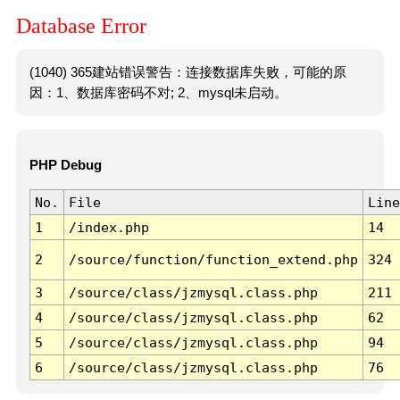
Database Error
(1040) 365建站错误警告：连接数据库失败，可能的原
因：1、数据库密码不对; 2、mysql未启动。
PHP Debug
No.
File
Line
1
/index.php
14
2
/source/function/function_extend.php
324
3
/source/class/jzmysql.class.php
211
4
/source/class/jzmysql.class.php
62
5
/source/class/jzmysql.class.php
94
6
/source/class/jzmysql.class.php
76