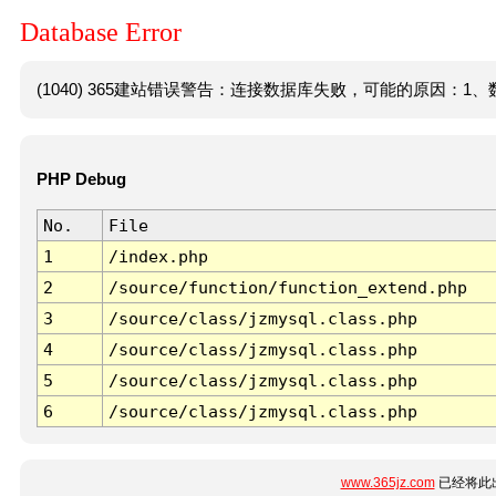
Database Error
(1040) 365建站错误警告：连接数据库失败，可能的原因：1、数
PHP Debug
No.
File
1
/index.php
2
/source/function/function_extend.php
3
/source/class/jzmysql.class.php
4
/source/class/jzmysql.class.php
5
/source/class/jzmysql.class.php
6
/source/class/jzmysql.class.php
www.365jz.com
已经将此