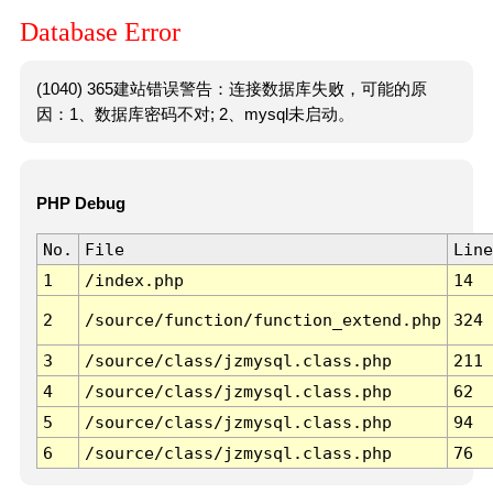
Database Error
(1040) 365建站错误警告：连接数据库失败，可能的原
因：1、数据库密码不对; 2、mysql未启动。
PHP Debug
No.
File
Line
1
/index.php
14
2
/source/function/function_extend.php
324
3
/source/class/jzmysql.class.php
211
4
/source/class/jzmysql.class.php
62
5
/source/class/jzmysql.class.php
94
6
/source/class/jzmysql.class.php
76