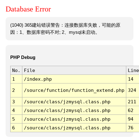
Database Error
(1040) 365建站错误警告：连接数据库失败，可能的原
因：1、数据库密码不对; 2、mysql未启动。
PHP Debug
No.
File
Line
1
/index.php
14
2
/source/function/function_extend.php
324
3
/source/class/jzmysql.class.php
211
4
/source/class/jzmysql.class.php
62
5
/source/class/jzmysql.class.php
94
6
/source/class/jzmysql.class.php
76