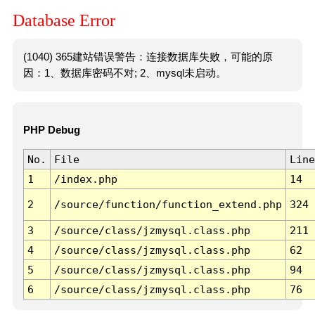
Database Error
(1040) 365建站错误警告：连接数据库失败，可能的原
因：1、数据库密码不对; 2、mysql未启动。
PHP Debug
No.
File
Line
1
/index.php
14
2
/source/function/function_extend.php
324
3
/source/class/jzmysql.class.php
211
4
/source/class/jzmysql.class.php
62
5
/source/class/jzmysql.class.php
94
6
/source/class/jzmysql.class.php
76