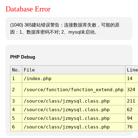
Database Error
(1040) 365建站错误警告：连接数据库失败，可能的原
因：1、数据库密码不对; 2、mysql未启动。
PHP Debug
No.
File
Line
1
/index.php
14
2
/source/function/function_extend.php
324
3
/source/class/jzmysql.class.php
211
4
/source/class/jzmysql.class.php
62
5
/source/class/jzmysql.class.php
94
6
/source/class/jzmysql.class.php
76