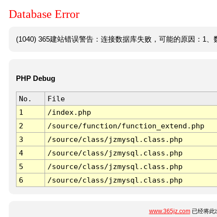
Database Error
(1040) 365建站错误警告：连接数据库失败，可能的原因：1、数
PHP Debug
No.
File
1
/index.php
2
/source/function/function_extend.php
3
/source/class/jzmysql.class.php
4
/source/class/jzmysql.class.php
5
/source/class/jzmysql.class.php
6
/source/class/jzmysql.class.php
www.365jz.com
已经将此