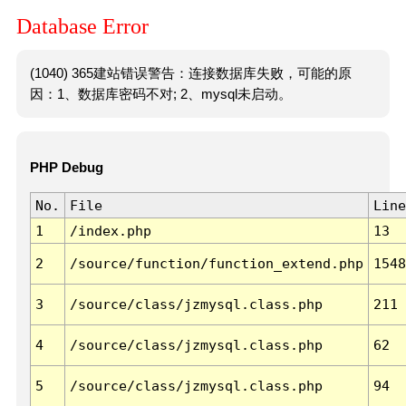
Database Error
(1040) 365建站错误警告：连接数据库失败，可能的原
因：1、数据库密码不对; 2、mysql未启动。
PHP Debug
No.
File
Line
1
/index.php
13
2
/source/function/function_extend.php
1548
3
/source/class/jzmysql.class.php
211
4
/source/class/jzmysql.class.php
62
5
/source/class/jzmysql.class.php
94