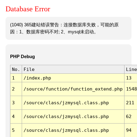
Database Error
(1040) 365建站错误警告：连接数据库失败，可能的原
因：1、数据库密码不对; 2、mysql未启动。
PHP Debug
No.
File
Line
1
/index.php
13
2
/source/function/function_extend.php
1548
3
/source/class/jzmysql.class.php
211
4
/source/class/jzmysql.class.php
62
5
/source/class/jzmysql.class.php
94