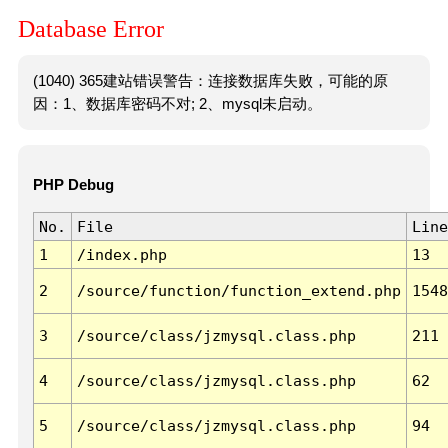
Database Error
(1040) 365建站错误警告：连接数据库失败，可能的原
因：1、数据库密码不对; 2、mysql未启动。
PHP Debug
No.
File
Line
1
/index.php
13
2
/source/function/function_extend.php
1548
3
/source/class/jzmysql.class.php
211
4
/source/class/jzmysql.class.php
62
5
/source/class/jzmysql.class.php
94