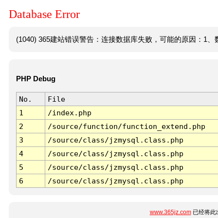
Database Error
(1040) 365建站错误警告：连接数据库失败，可能的原因：1、数
PHP Debug
No.
File
1
/index.php
2
/source/function/function_extend.php
3
/source/class/jzmysql.class.php
4
/source/class/jzmysql.class.php
5
/source/class/jzmysql.class.php
6
/source/class/jzmysql.class.php
www.365jz.com
已经将此