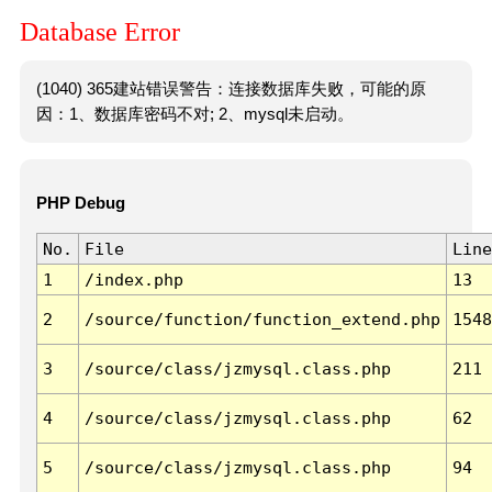
Database Error
(1040) 365建站错误警告：连接数据库失败，可能的原
因：1、数据库密码不对; 2、mysql未启动。
PHP Debug
No.
File
Line
1
/index.php
13
2
/source/function/function_extend.php
1548
3
/source/class/jzmysql.class.php
211
4
/source/class/jzmysql.class.php
62
5
/source/class/jzmysql.class.php
94